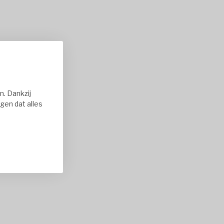
n. Dankzij
gen dat alles