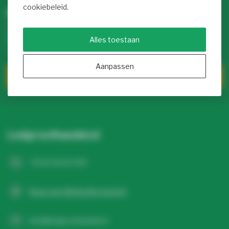
cookiebeleid.
Meer informatie
Als je vragen hebt over onze producten of je aankoop, bezoek
dan onze klantenservicepagina. Hier vind je onze
Alles toestaan
bedrijfsgegevens, antwoorden op veelgestelde vragen en
verschillende manieren om met ons in contact te komen.
Aanpassen
Klantenservice
Ledgroothandel.nl
+31 20 26 10 003
Stuur een WhatsApp-bericht
info@ledgroothandel.nl