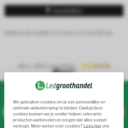
Toon de filters
Bekijk hier alle mogelijke accessoires voor jouw High bay.
4.4
/ 5
- 8900+ beoordelingen
Abonneer je op onze nieuwsbrief
Blijf op de hoogte over onze laatste acties
We gebruiken cookies om je een persoonlijke en
optimale winkelervaring te bieden. Dankzij deze
cookies kunnen we je sneller helpen, relevante
producten aanbevelen en zorgen dat alles soepel
verloopt. Meer weten over cookies?
Lees hier
ons