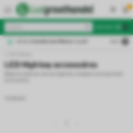
0
MENU
€
Excl. btw
Achteraf
betalen met Klarna
mogelijk
4.4
/5
LED Highbay
LED High bay accessoires
Maak de aankoop van een high bay compleet met passende
accessoires.
4 artikelen
1