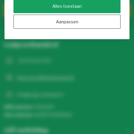
Alles toestaan
Klantenservice
Aanpassen
Ledgroothandel.nl
+31 20 26 10 003
Stuur een WhatsApp-bericht
info@ledgroothandel.nl
KVK nummer:
67513247
btw-nummer:
NL857041496B01
LED verlichting