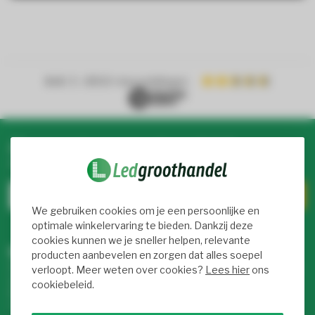
4.4
/ 5
- 8900+ beoordelingen
Abonneer je op onze nieuwsbrief
Blijf op de hoogte over onze laatste acties
We gebruiken cookies om je een persoonlijke en
optimale winkelervaring te bieden. Dankzij deze
cookies kunnen we je sneller helpen, relevante
Meer informatie
producten aanbevelen en zorgen dat alles soepel
Als je vragen hebt over onze producten of je aankoop, bezoek
verloopt. Meer weten over cookies?
Lees hier
ons
dan onze klantenservicepagina. Hier vind je onze
cookiebeleid.
bedrijfsgegevens, antwoorden op veelgestelde vragen en
verschillende manieren om met ons in contact te komen.