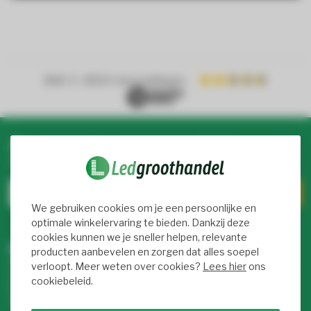
4.4
/ 5
- 8900+ beoordelingen
Abonneer je op onze nieuwsbrief
Blijf op de hoogte over onze laatste acties
We gebruiken cookies om je een persoonlijke en
optimale winkelervaring te bieden. Dankzij deze
cookies kunnen we je sneller helpen, relevante
Meer informatie
producten aanbevelen en zorgen dat alles soepel
Als je vragen hebt over onze producten of je aankoop, bezoek
verloopt. Meer weten over cookies?
Lees hier
ons
dan onze klantenservicepagina. Hier vind je onze
cookiebeleid.
bedrijfsgegevens, antwoorden op veelgestelde vragen en
verschillende manieren om met ons in contact te komen.