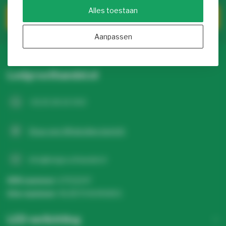
Alles toestaan
Klantenservice
Aanpassen
Ledgroothandel.nl
+31 20 26 10 003
Stuur een WhatsApp-bericht
info@ledgroothandel.nl
KVK nummer:
67513247
btw-nummer:
NL857041496B01
LED verlichting