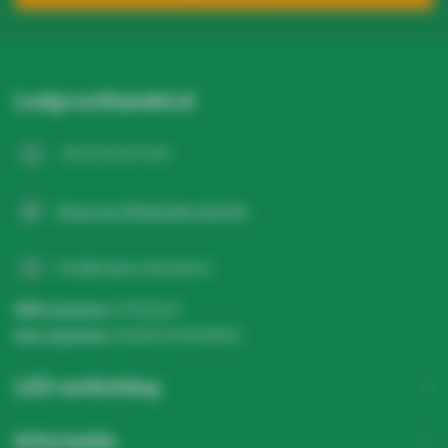
Ledgroothandel.nl
+31 20 26 10 003
Stuur een WhatsApp-bericht
info@ledgroothandel.nl
KVK nummer:
67513247
btw-nummer:
NL857041496B01
LED verlichting
Informatie