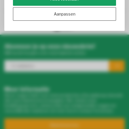
Aanpassen
4.4
/ 5
- 8900+ beoordelingen
Abonneer je op onze nieuwsbrief
Blijf op de hoogte over onze laatste acties
Meer informatie
Als je vragen hebt over onze producten of je aankoop, bezoek
dan onze klantenservicepagina. Hier vind je onze
bedrijfsgegevens, antwoorden op veelgestelde vragen en
verschillende manieren om met ons in contact te komen.
Klantenservice