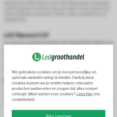
Vanwege de sfeervolle en retro uitstraling worden de lampen
vaak toegepast in ruimtes waar een warme sfeer gewenst is.
Denk hierbij aan restaurants, hotels, cafés, woonkamers en
slaapkamers.
LED filament E27
De meeste LED filament lampen die wij aanbieden hebben een
standaard E27 fitting. Hierdoor kunt u eenvoudig een oude
lamp vervangen door LED filament. Ook zijn een aantal van
onze filament lampen voorzien van een E14 fitting. Ook dit is
een veelgebruikte maat fitting. Het is een kleinere fitting dan
de E27 variant.
We gebruiken cookies om je een persoonlijke en
optimale winkelervaring te bieden. Dankzij deze
LED filament dimbaar
cookies kunnen we je sneller helpen, relevante
Het is mogelijk om LED filament lampen te dimmen. Dit kunt u
producten aanbevelen en zorgen dat alles soepel
doen met een LED draaidimmer, een afstandsbediening of
verloopt. Meer weten over cookies?
Lees hier
ons
wandbediening. Onze slimme LED filament lampen kunt u met
cookiebeleid.
uw telefoon bedienen.
Alles toestaan