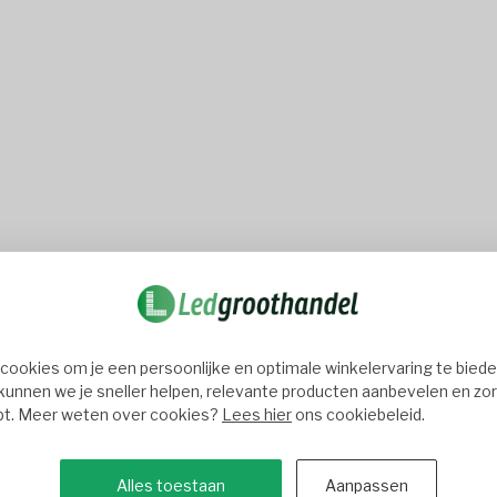
ookies om je een persoonlijke en optimale winkelervaring te biede
unnen we je sneller helpen, relevante producten aanbevelen en zor
pt. Meer weten over cookies?
Lees hier
ons cookiebeleid.
Alles toestaan
Aanpassen