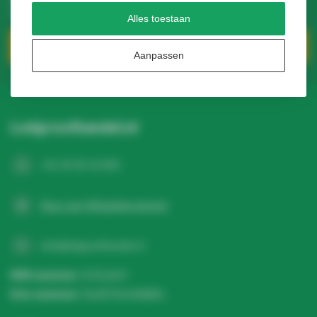
verschillende manieren om met ons in contact te komen.
Alles toestaan
Klantenservice
Aanpassen
Ledgroothandel.nl
+31 20 26 10 003
Stuur een WhatsApp-bericht
info@ledgroothandel.nl
KVK nummer:
67513247
btw-nummer:
NL857041496B01