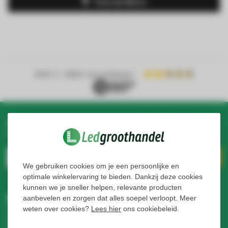
Toon de filters
4.4
/ 5
- 8900+ beoordelingen
Abonneer je op onze nieuwsbrief
Blijf op de hoogte over onze laatste acties
We gebruiken cookies om je een persoonlijke en
optimale winkelervaring te bieden. Dankzij deze cookies
kunnen we je sneller helpen, relevante producten
Meer informatie
aanbevelen en zorgen dat alles soepel verloopt. Meer
weten over cookies?
Lees hier
ons cookiebeleid.
Als je vragen hebt over onze producten of je aankoop, bezoek
dan onze klantenservicepagina. Hier vind je onze
bedrijfsgegevens, antwoorden op veelgestelde vragen en