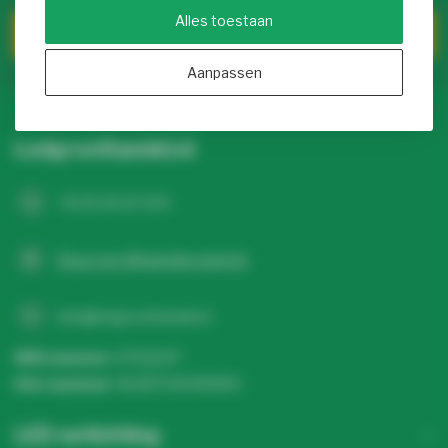
Alles toestaan
Klantenservice
Aanpassen
Ledgroothandel.nl
+31 20 26 10 003
Stuur een WhatsApp-bericht
info@ledgroothandel.nl
KVK nummer:
67513247
btw-nummer:
NL857041496B01
LED verlichting