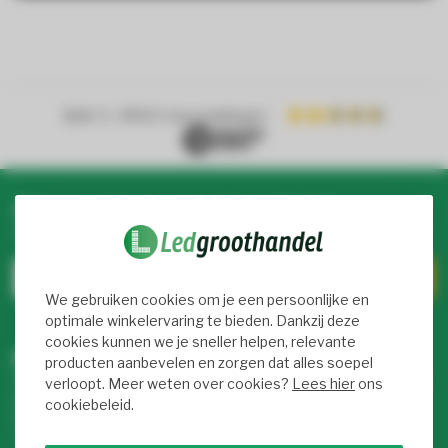
4.4
/ 5
- 8900+ beoordelingen
Abonneer je op onze nieuwsbrief
Blijf op de hoogte over onze laatste acties
We gebruiken cookies om je een persoonlijke en
optimale winkelervaring te bieden. Dankzij deze
cookies kunnen we je sneller helpen, relevante
Meer informatie
producten aanbevelen en zorgen dat alles soepel
Als je vragen hebt over onze producten of je aankoop, bezoek
verloopt. Meer weten over cookies?
Lees hier
ons
dan onze klantenservicepagina. Hier vind je onze
cookiebeleid.
bedrijfsgegevens, antwoorden op veelgestelde vragen en
verschillende manieren om met ons in contact te komen.