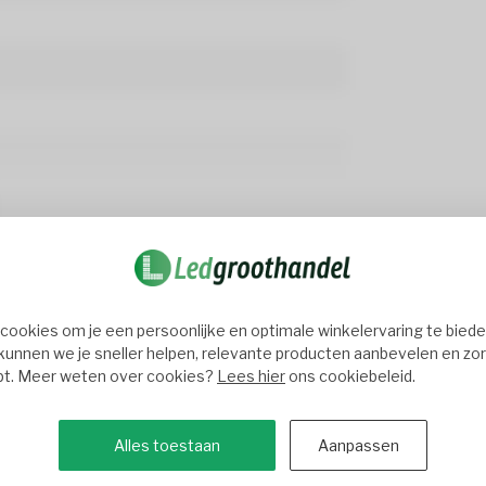
Patrick Paul
ookies om je een persoonlijke en optimale winkelervaring te biede
Geplaatst op
6/4/2026
unnen we je sneller helpen, relevante producten aanbevelen en zor
pt. Meer weten over cookies?
Lees hier
ons cookiebeleid.
89%
11%
Jörg Schroeder
0%
Alles toestaan
Aanpassen
Geplaatst op
12/22/2025
0%
0%