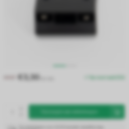
€3,30
€4,12
Op voorraad (53)
Excl. btw
Toevoegen aan winkelwagen
Op werkdagen voor 22:00 besteld, dezelfde dag