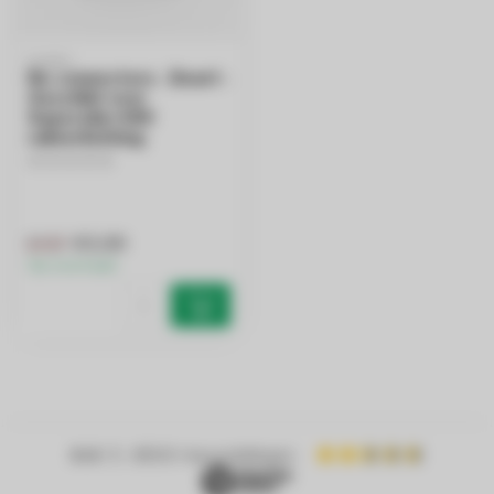
PURPL
Re-connectors - Zwart -
Geschikt voor
Superslim 48V
railverlichting
€3,30
€4,12
Op voorraad
4.4
/ 5
- 8900+ beoordelingen