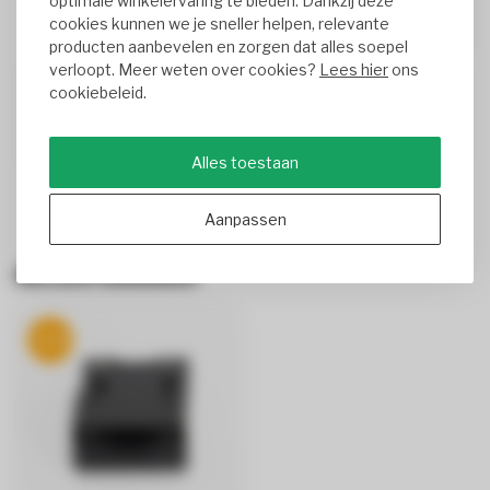
optimale winkelervaring te bieden. Dankzij deze
0%
cookies kunnen we je sneller helpen, relevante
0%
producten aanbevelen en zorgen dat alles soepel
verloopt. Meer weten over cookies?
Lees hier
ons
cookiebeleid.
FRANCIS CHARLIER
Geplaatst op
7/1/2025
Translated from
Alles toestaan
Aanpassen
Recent bekeken
-20%