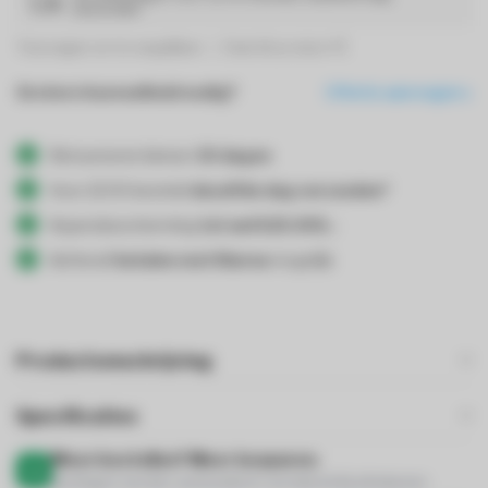
verzonden
Toevoegen om te vergelijken
Deel dit product
Grotere hoeveelheid nodig?
Offerte aanvragen
Retourneren binnen
30 dagen
Voor 22:00 besteld
dezelfde dag verzonden*
Kopersbescherming
tot wel €20.000,-
Achteraf
betalen met Klarna
mogelijk
Productomschrijving
Specificaties
Meer bestellen? Meer besparen.
Kortingen worden automatisch verrekend bij afrekenen