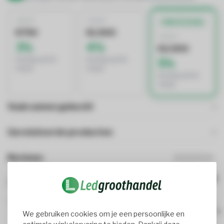
VANAF
VANAF
BESTE DEAL
€750
€1.500
VANAF
3%
4%
€2.500
korting op het
korting op het
5%
totaal
totaal
korting op het
totaal
Vaak samen gekocht
Gerelateerde producten
Reviews
1
review(s)
0%
100%
We gebruiken cookies om je een persoonlijke en
0%