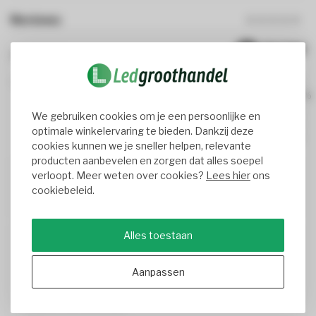
Reviews
2
review(s)
0%
100%
0%
We gebruiken cookies om je een persoonlijke en
0%
optimale winkelervaring te bieden. Dankzij deze
0%
cookies kunnen we je sneller helpen, relevante
producten aanbevelen en zorgen dat alles soepel
verloopt. Meer weten over cookies?
Lees hier
ons
eden parquets parquets
cookiebeleid.
Geplaatst op
2/2/2026
Translated from
Alles toestaan
Anonymous
Mooi design
Aanpassen
Ziet er strak uit. Goede lichtopbrengst
Geplaatst op
11/12/2023