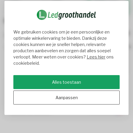
korting op het
totaal
Reviews
We gebruiken cookies om je een persoonlijke en
1
review(s)
optimale winkelervaring te bieden. Dankzij deze
cookies kunnen we je sneller helpen, relevante
100%
producten aanbevelen en zorgen dat alles soepel
0%
verloopt. Meer weten over cookies?
Lees hier
ons
0%
cookiebeleid.
0%
0%
Alles toestaan
rahma hassouna lledo
Schitterende lampen
Aanpassen
Prachtige lampen
Geplaatst op
1/18/2026
Translated from