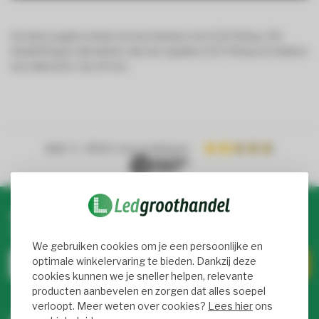
Op deze pagina vind je al onze lampen met E14 fitting. E14
draaifittingen zijn kleiner dan de reguliere E27 fitting en hebben
een diameter van 14 mm.
4.4
/ 5
- 8900+ beoordelingen
Abonneer je op onze nieuwsbrief
Blijf op de hoogte over onze laatste acties
We gebruiken cookies om je een persoonlijke en
optimale winkelervaring te bieden. Dankzij deze
cookies kunnen we je sneller helpen, relevante
producten aanbevelen en zorgen dat alles soepel
verloopt. Meer weten over cookies?
Lees hier
ons