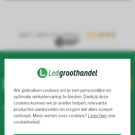
4.4
/ 5
- 8900+ beoordelingen
Abonneer je op onze nieuwsbrief
Blijf op de hoogte over onze laatste acties
We gebruiken cookies om je een persoonlijke en
optimale winkelervaring te bieden. Dankzij deze
cookies kunnen we je sneller helpen, relevante
Meer informatie
producten aanbevelen en zorgen dat alles soepel
Als je vragen hebt over onze producten of je aankoop, bezoek
verloopt. Meer weten over cookies?
Lees hier
ons
dan onze klantenservicepagina. Hier vind je onze
cookiebeleid.
bedrijfsgegevens, antwoorden op veelgestelde vragen en
verschillende manieren om met ons in contact te komen.