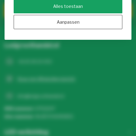
Alles toestaan
Klantenservice
Aanpassen
Ledgroothandel.nl
+31 20 26 10 003
Stuur een WhatsApp-bericht
info@ledgroothandel.nl
KVK nummer:
67513247
btw-nummer:
NL857041496B01
LED verlichting