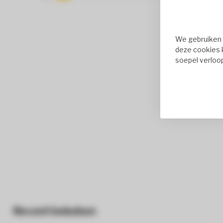
We gebruiken c
deze cookies k
soepel verloo
Recent bekeken