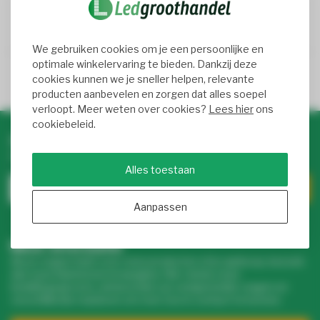
We gebruiken cookies om je een persoonlijke en
optimale winkelervaring te bieden. Dankzij deze
4.4
/ 5
- 8900+ beoordelingen
cookies kunnen we je sneller helpen, relevante
producten aanbevelen en zorgen dat alles soepel
verloopt. Meer weten over cookies?
Lees hier
ons
cookiebeleid.
Abonneer je op onze nieuwsbrief
Blijf op de hoogte over onze laatste acties
Alles toestaan
Aanpassen
Meer informatie
Als je vragen hebt over onze producten of je aankoop, bezoek
dan onze klantenservicepagina. Hier vind je onze
bedrijfsgegevens, antwoorden op veelgestelde vragen en
verschillende manieren om met ons in contact te komen.