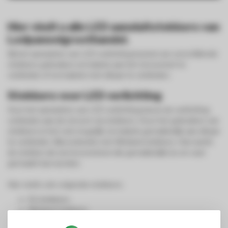
Hier vindt u alle LED aansluitstekkers van
Ledpaneelgroothandel.
Bij het aansluiten van LED verlichting kunnen we verschillende
stekkers gebruiken om kabels aan het stroomnet te
verbinden of om kabels met elkaar te verbinden.
Stekkers voor LED verlichting
Voor het aansluiten van LED verlichting kan je de verlichting
verbinden aan de stroom via stekkers. Door het gebruiken van
stekkers is het ook mogelijk om kabels gemakkelijk aan elkaar
te verbinden. Bijvoorbeeld, met Wieland stekkers. Dan werkt
de stekker als een kroonsteen die gemakkelijk los en vast
gemaakt kan worden.
Hier vindt u de volgende stekkers:
EU stekkers
Wieland stekkers
DC stekkers