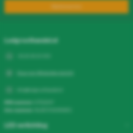
Klantenservice
Ledgroothandel.nl
+31 20 26 10 003
Stuur een WhatsApp-bericht
info@ledgroothandel.nl
KVK nummer:
67513247
btw-nummer:
NL857041496B01
LED verlichting